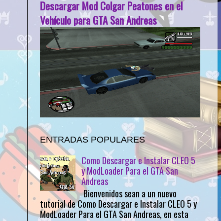
Descargar Mod Colgar Peatones en el
Vehículo para GTA San Andreas
ENTRADAS POPULARES
Como Descargar e Instalar CLEO 5
y ModLoader Para el GTA San
Andreas
Bienvenidos sean a un nuevo
tutorial de Como Descargar e Instalar CLEO 5 y
ModLoader Para el GTA San Andreas, en esta