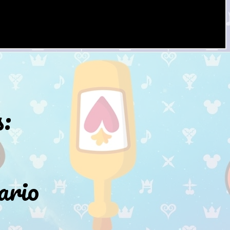
:
ario