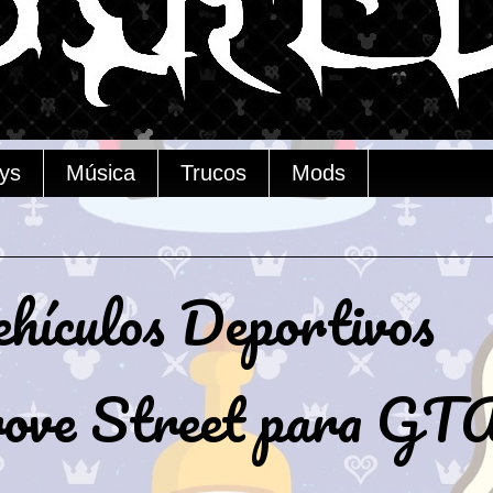
ys
Música
Trucos
Mods
ículos Deportivos
rove Street para GT