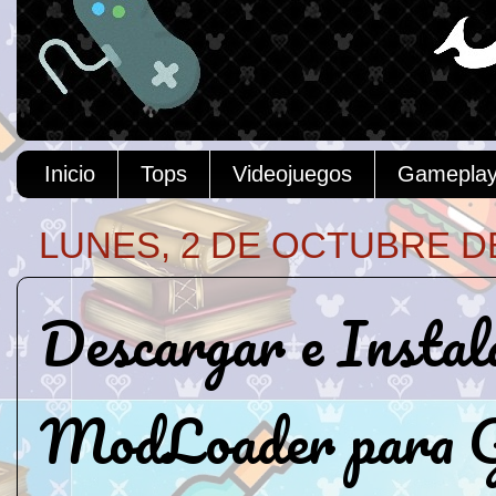
Inicio
Tops
Videojuegos
Gamepla
LUNES, 2 DE OCTUBRE D
Descargar e Insta
ModLoader para G