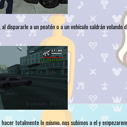
al dispararle a un peatón o a un vehículo saldrán volando d
s hacer totalmente lo mismo, nos subimos a el y empezare