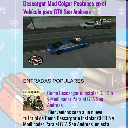
Descargar Mod Colgar Peatones en el
Vehículo para GTA San Andreas
ENTRADAS POPULARES
Como Descargar e Instalar CLEO 5
y ModLoader Para el GTA San
Andreas
Bienvenidos sean a un nuevo
tutorial de Como Descargar e Instalar CLEO 5 y
ModLoader Para el GTA San Andreas, en esta