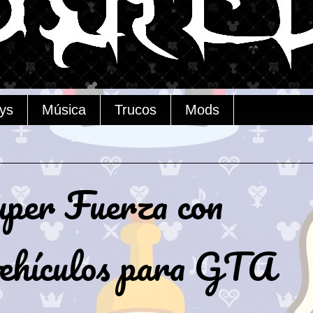
ys
Música
Trucos
Mods
per Fuerza con
ehículos para GTA